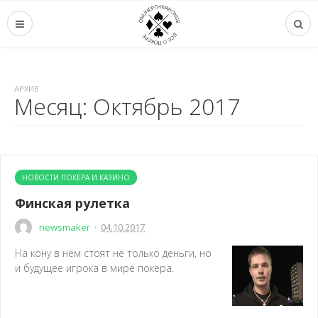
АРХИВ
Месяц:
Октябрь 2017
НОВОСТИ ПОКЕРА И КАЗИНО
Финская рулетка
newsmaker
·
04.10.2017
На кону в нём стоят не только деньги, но
и будущее игрока в мире покера.