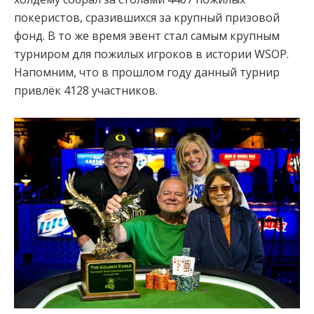
покеристов, сразившихся за крупный призовой
фонд. В то же время эвент стал самым крупным
турниром для пожилых игроков в истории WSOP.
Напомним, что в прошлом году данный турнир
привлёк 4128 участников.