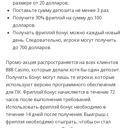
размере от 20 долларов;
Поставьте сумму депозита не менее 3 раз;
Получите 30% фриплэй на сумму до 100
долларов.
Получать фриплэй бонус можно каждый новый
день. Следовательно, игроки могут получить
до 700 долларов.
Промо-акция распространяется на всех клиентов
888 Casino, которые делали хотя бы один депозит.
Получить бонус могут лишь те игроки, которые
используют версию программного обеспечения
для ПК. Фриплэй бонус начисляется в течение 72
часов после выполнения требований.
Использовать фриплэй бонус необходимо в
течение 14 дней после получения. Выигрыш с
фриплэя необходимо отыграть, чтобы он стал