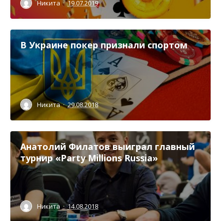
Никита
·
19.07.2019
В Украине покер признали спортом
Никита
·
29.08.2018
Анатолий Филатов выиграл главный
турнир «Party Millions Russia»
Никита
·
14.08.2018