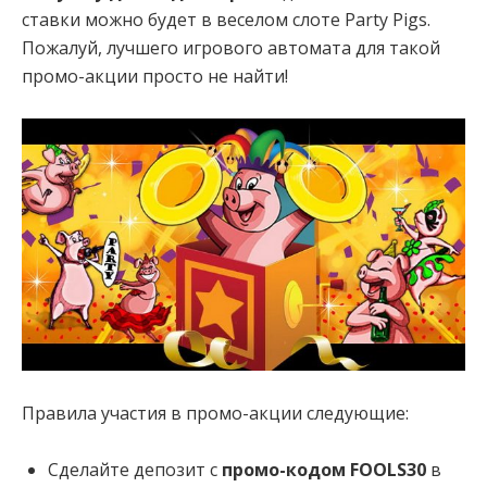
ставки можно будет в веселом слоте Party Pigs.
Пожалуй, лучшего игрового автомата для такой
промо-акции просто не найти!
Правила участия в промо-акции следующие:
Сделайте депозит с
промо-кодом FOOLS30
в