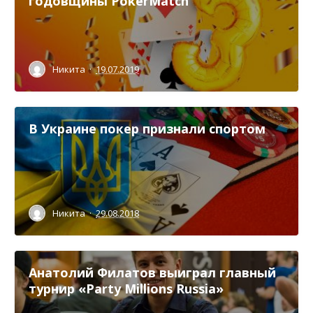
годовщины PokerMatch
Никита
·
19.07.2019
В Украине покер признали спортом
Никита
·
29.08.2018
Анатолий Филатов выиграл главный
турнир «Party Millions Russia»