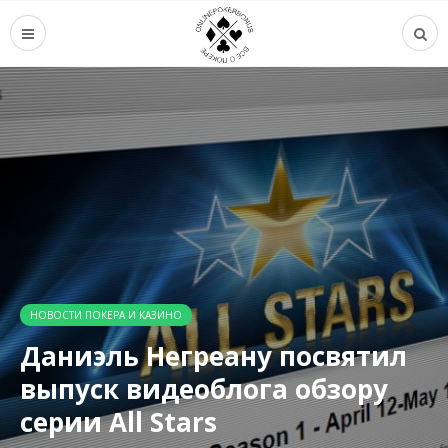
НОВОСТИ ПОКЕРА И КАЗИНО
Даниэль Негреану посвятил
выпуск видеоблога обзору
серии All Stars