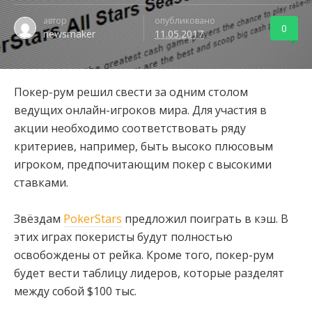
автор
опубликовано
0
newsmaker
11.05.2017
Покер-рум решил свести за одним столом
ведущих онлайн-игроков мира. Для участия в
акции необходимо соответствовать ряду
критериев, например, быть высоко плюсовым
игроком, предпочитающим покер с высокими
ставками.
Звёздам
PokerStars
предложил поиграть в кэш. В
этих играх покеристы будут полностью
освобождены от рейка. Кроме того, покер-рум
будет вести таблицу лидеров, которые разделят
между собой $100 тыс.