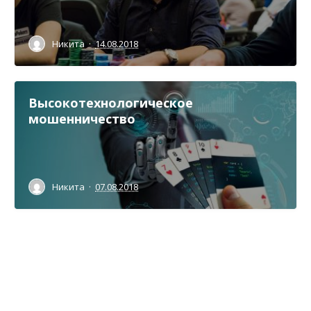
Никита
·
14.08.2018
Высокотехнологическое
мошенничество
Никита
·
07.08.2018