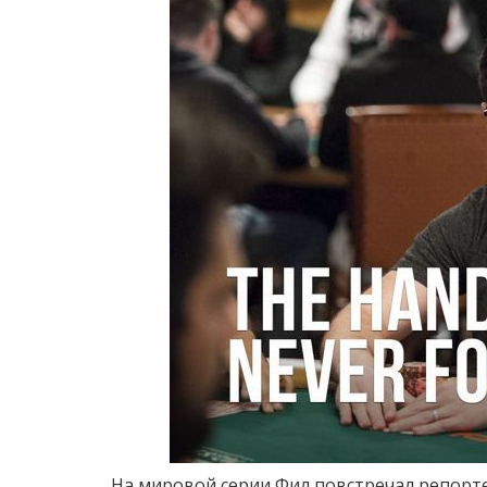
На мировой серии Фил повстречал репорте