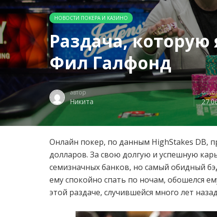
НОВОСТИ ПОКЕРА И КАЗИНО
Раздача, которую 
Фил Галфонд
автор
опуб
Никита
27.0
Онлайн покер, по данным HighStakes DB, 
долларов. За свою долгую и успешную карь
семизначных банков, но самый обидный бэ
ему спокойно спать по ночам, обошелся ем
этой раздаче, случившейся много лет назад,