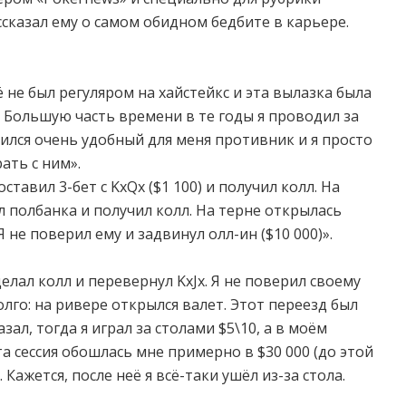
ссказал ему о самом обидном бедбите в карьере.
ё не был регуляром на хайстейкс и эта вылазка была
 Большую часть времени в те годы я проводил за
вился очень удобный для меня противник и я просто
ать с ним».
ставил 3-бет с KxQx ($1 100) и получил колл. На
ил полбанка и получил колл. На терне открылась
 Я не поверил ему и задвинул олл-ин ($10 000)».
елал колл и перевернул KxJx. Я не поверил своему
лго: на ривере открылся валет. Этот переезд был
зал, тогда я играл за столами $5\10, а в моём
та сессия обошлась мне примерно в $30 000 (до этой
 Кажется, после неё я всё-таки ушёл из-за стола.