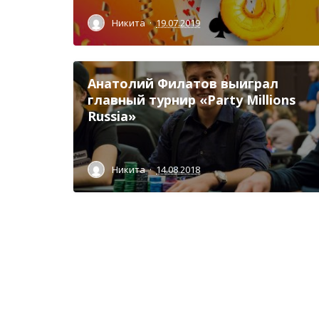
Никита
·
19.07.2019
Анатолий Филатов выиграл
главный турнир «Party Millions
Russia»
Никита
·
14.08.2018