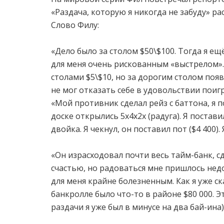
«Раздача, которую я никогда не забуду» ра
Слово Филу:
«Дело было за столом $50\$100. Тогда я ещ
для меня очень рискованным «выстрелом».
столами $5\$10, но за дорогим столом поя
не мог отказать себе в удовольствии поигр
«Мой противник сделал рейз с баттона, я по
доске открылись 5x4x2x (радуга). Я постав
двойка. Я чекнул, он поставил пот ($4 400).
«Он израсходовал почти весь тайм-банк, сд
счастью, но радоваться мне пришлось недо
для меня крайне болезненным. Как я уже ска
банкролле было что-то в районе $80 000. Э
раздачи я уже был в минусе на два бай-ина).