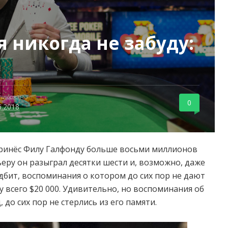
я никогда не забуду:
ликовано
0
6.2018
принёс Филу Галфонду больше восьми миллионов
еру он разыграл десятки шести и, возможно, даже
дбит, воспоминания о котором до сих пор не дают
у всего $20 000. Удивительно, но воспоминания об
 до сих пор не стерлись из его памяти.