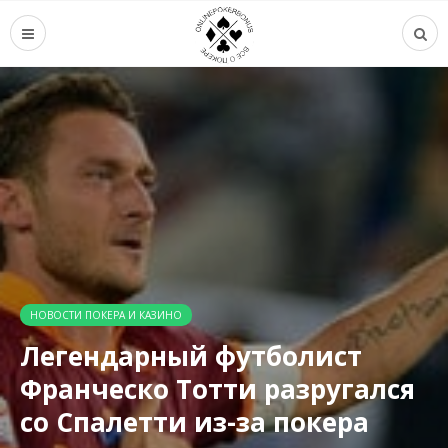
НОВОСТИ ПОКЕРА И КАЗИНО
Легендарный футболист
Франческо Тотти разругался
со Спалетти из-за покера