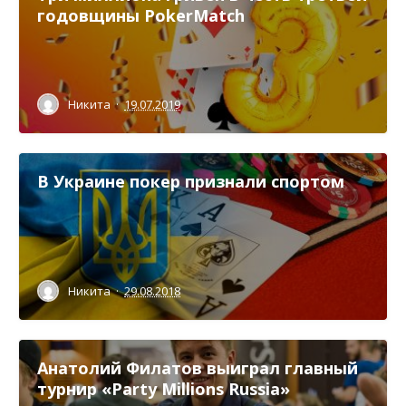
годовщины PokerMatch
Никита
·
19.07.2019
В Украине покер признали спортом
Никита
·
29.08.2018
Анатолий Филатов выиграл главный
турнир «Party Millions Russia»