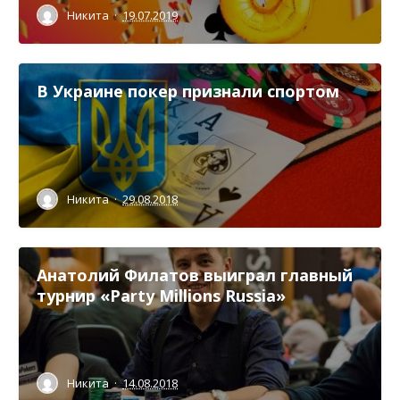
Никита
·
19.07.2019
В Украине покер признали спортом
Никита
·
29.08.2018
Анатолий Филатов выиграл главный
турнир «Party Millions Russia»
Никита
·
14.08.2018