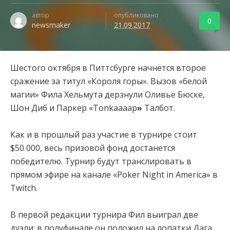
автор
опубликовано
0
newsmaker
21.09.2017
Шестого октября в Питтсбурге начнётся второе
сражение за титул «Короля горы». Вызов «белой
магии» Фила Хельмута дерзнули Оливье Бюске,
Шон Диб и Паркер «Tonkaaaap
»
Талбот.
Как и в прошлый раз участие в турнире стоит
$50 000, весь призовой фонд достанется
победителю. Турнир будут транслировать в
прямом эфире на канале «Poker Night in America» в
Twitch.
В первой редакции турнира Фил выиграл две
дуэли: в полуфинале он положил на лопатки Дага