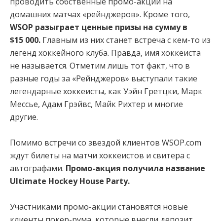
проводить собственные промо-акции на
домашних матчах «рейнджеров». Кроме того,
WSOP разыграет ценные призы на сумму в
$15 000.
Главным из них станет встреча с кем-то из
легенд хоккейного клуба. Правда, имя хоккеиста
не называется. Отметим лишь тот факт, что в
разные годы за «Рейнджеров» выступали такие
легендарные хоккеисты, как Уэйн Гретцки, Марк
Мессье, Адам Грэйвс, Майк Рихтер и многие
другие.
Помимо встречи со звездой клиентов WSOP.com
ждут билеты на матчи хоккеистов и свитера с
автографами.
Промо-акция получила название
Ultimate Hockey House Party.
Участниками промо-акции становятся новые
клиенты покер-рума, которые внесли депозит,