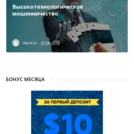
Высокотехнологическое
мошенничество
Никита
·
07.08.2018
БОНУС МЕСЯЦА