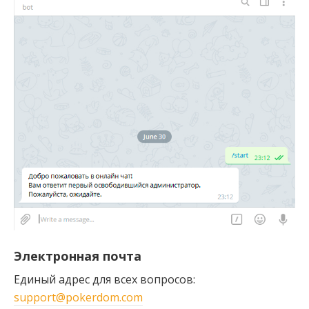
Электронная почта
Единый адрес для всех вопросов:
support@pokerdom.com