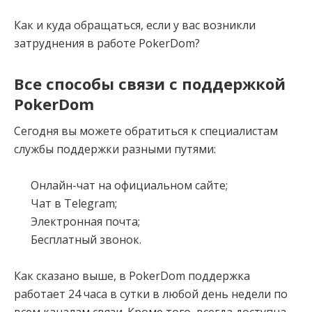
Как и куда обращаться, если у вас возникли
затруднения в работе PokerDom?
Все способы связи с поддержкой
PokerDom
Сегодня вы можете обратиться к специалистам
службы поддержки разными путями:
Онлайн-чат на официальном сайте;
Чат в Telegram;
Электронная почта;
Бесплатный звонок.
Как сказано выше, в PokerDom поддержка
работает 24 часа в сутки в любой день недели по
всем каналам связи. Кроме того, всегда доступна