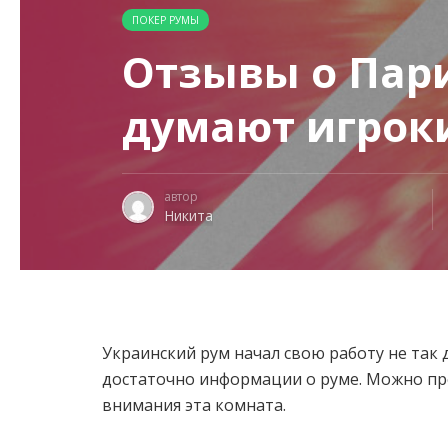
ПОКЕР РУМЫ
Отзывы о Пари
думают игроки
автор
Никита
Украинский рум начал свою работу не так 
достаточно информации о руме. Можно пр
внимания эта комната.