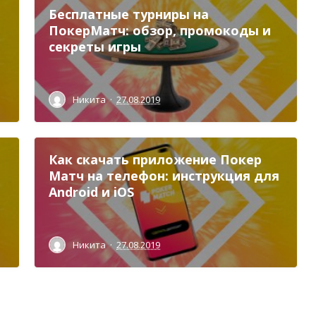
Бесплатные турниры на
ПокерМатч: обзор, промокоды и
секреты игры
Никита
·
27.08.2019
Как скачать приложение Покер
Матч на телефон: инструкция для
Android и iOS
Никита
·
27.08.2019