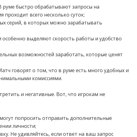
В руме быстро обрабатывают запросы на
 проходит всего несколько суток;
ых серий, в которых можно зарабатывать
и особенно выделяют скорость работы и удобство
тельных возможностей заработать, которые ценят
атч говорят о том, что в руме есть много удобных и
инимальными комиссиями.
ретить и негативные. Вот, что игрокам не
 могут попросить отправить дополнительные
ении личности;
ку. Не удивляйтесь, если ответ на ваш запрос