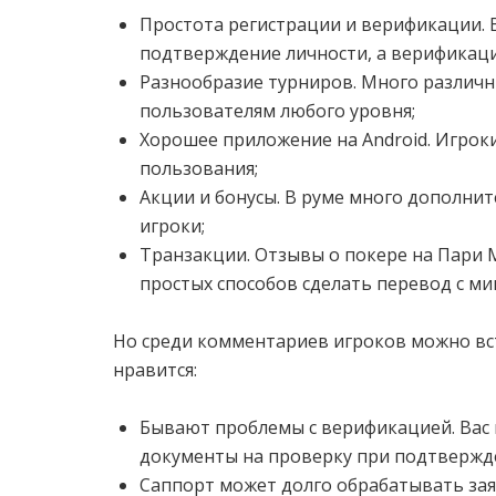
Простота регистрации и верификации. 
подтверждение личности, а верификация
Разнообразие турниров. Много различн
пользователям любого уровня;
Хорошее приложение на Android. Игрок
пользования;
Акции и бонусы. В руме много дополни
игроки;
Транзакции. Отзывы о покере на Пари М
простых способов сделать перевод с м
Но среди комментариев игроков можно вст
нравится:
Бывают проблемы с верификацией. Вас
документы на проверку при подтвержд
Саппорт может долго обрабатывать заяв