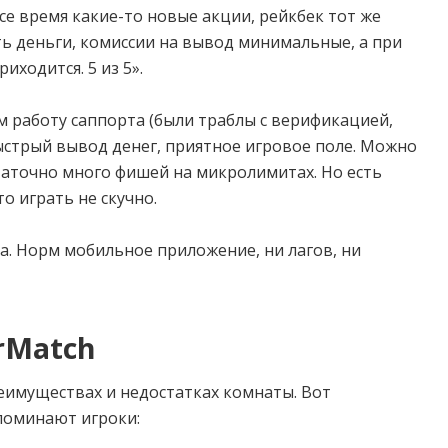
все время какие-то новые акции, рейкбек тот же
ь деньги, комиссии на вывод минимальные, а при
иходится. 5 из 5».
м работу саппорта (были траблы с верификацией,
быстрый вывод денег, приятное игровое поле. Можно
таточно много фишей на микролимитах. Но есть
о играть не скучно.
а. Норм мобильное приложение, ни лагов, ни
rMatch
еимуществах и недостатках комнаты. Вот
поминают игроки: