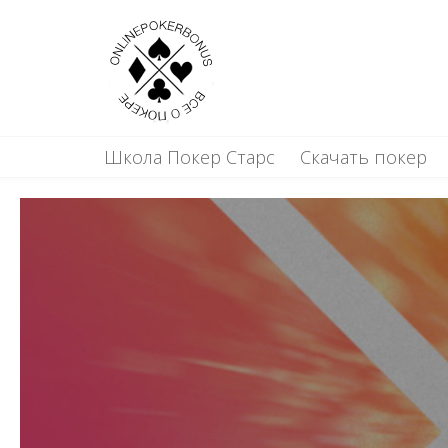
Школа Покер Старс
Скачать покер