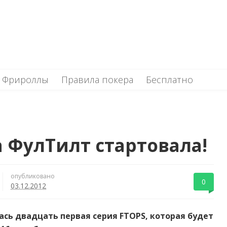
Фрироллы
Правила покера
Бесплатно
а ФулТилт стартовала!
опубликовано
0
03.12.2012
ась двадцать первая серия FTOPS, которая будет