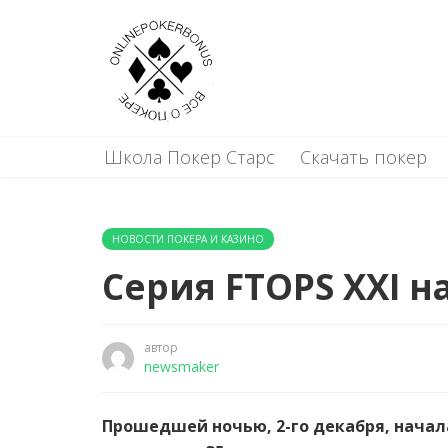
Школа Покер Старс
Скачать покер
НОВОСТИ ПОКЕРА И КАЗИНО
Серия FTOPS XXI н
автор
newsmaker
Прошедшей ночью, 2-го декабря, начал