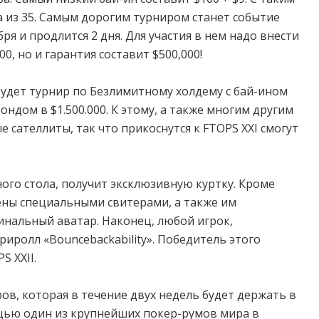
 из 35. Самым дорогим турниром станет событие
ря и продлится 2 дня. Для участия в нем надо внести
0, но и гарантия составит $500,000!
будет турнир по Безлимитному холдему с бай-ином
ндом в $1.500.000. К этому, а также многим другим
сателлиты, так что прикоснутся к FTOPS XXI смогут
ого стола, получит эксклюзивную куртку. Кроме
ены специальными свитерами, а также им
нальный аватар. Наконец, любой игрок,
риролл «Bouncebackability». Победитель этого
S XXII.
ров, которая в течение двух недель будет держать в
щью один из крупнейших покер-румов мира в