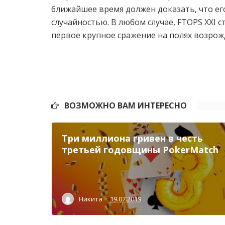
ближайшее время должен доказать, что ег
случайностью. В любом случае, FTOPS XXI с
первое крупное сражение на полях возрожде
ВОЗМОЖНО ВАМ ИНТЕРЕСНО
Три миллиона гривен в честь
третьей годовщины PokerMatch
Никита
·
19.07.2019