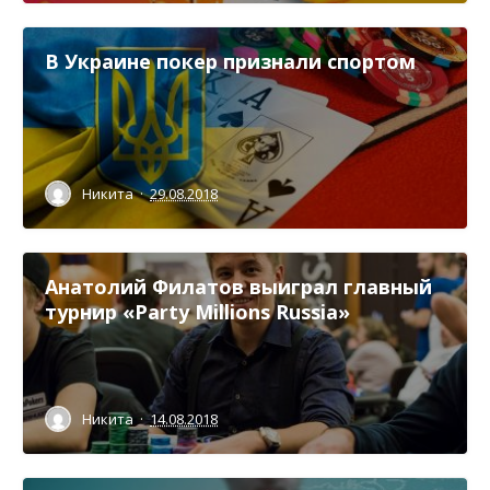
В Украине покер признали спортом
Никита
·
29.08.2018
Анатолий Филатов выиграл главный
турнир «Party Millions Russia»
Никита
·
14.08.2018