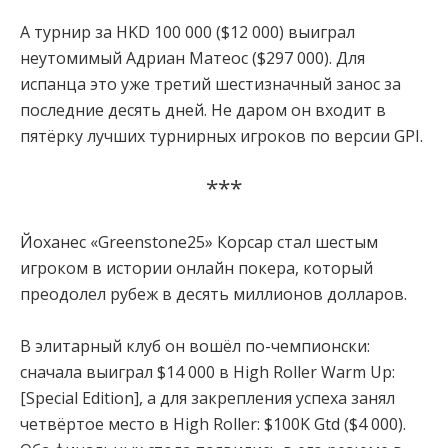
А турнир за HKD 100 000 ($12 000) выиграл
неутомимый Адриан Матеос ($297 000). Для
испанца это уже третий шестизначный занос за
последние десять дней. Не даром он входит в
пятёрку лучших турнирных игроков по версии GPI.
***
Йоханес «Greenstone25» Корсар стал шестым
игроком в истории онлайн покера, который
преодолел рубеж в десять миллионов долларов.
В элитарный клуб он вошёл по-чемпионски:
сначала выиграл $14 000 в High Roller Warm Up:
[Special Edition], а для закрепления успеха занял
четвёртое место в High Roller: $100K Gtd ($4 000).