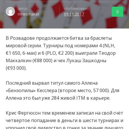
автор
опубликовано
0
newsmaker
09.11.2017
В Розвадове продолжается битва за браслеты
мировой серии. Турниры под номерами 4 (NLH,
€1 650, 6-мах) и 6 (PLO, €2 200) выиграли Теодор
Маккалкин (€88 000) и чех Лукаш Зашкодны
(€93 000).
Последний вырвал титул самого Аллена
«Бензопилы» Кесслера (второе место, 57 000). Для
Аллена это был уже 284 живой ITM в карьере.
Крис Фергюсон тем временем записал на свой счёт
четвёртое попадание в деньги в шести турнирах и
упрочил своё лидерство в гонке за звание лучшего