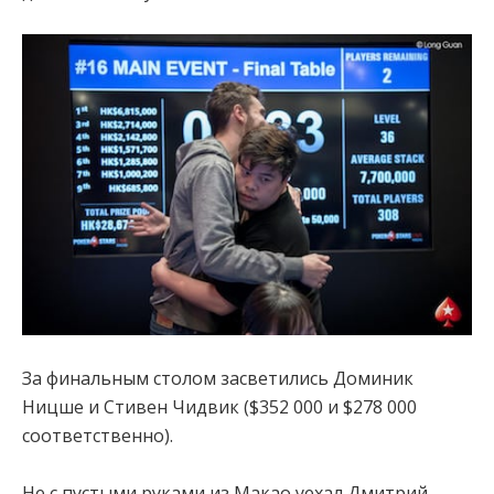
За финальным столом засветились Доминик
Ницше и Стивен Чидвик ($352 000 и $278 000
соответственно).
Не с пустыми руками из Макао уехал Дмитрий