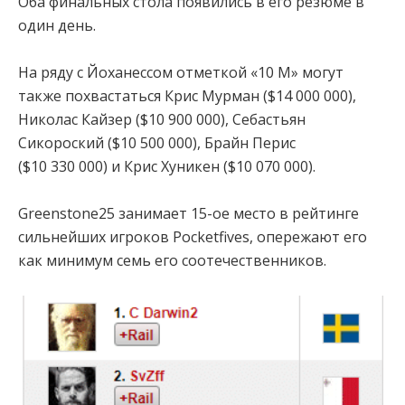
Оба финальных стола появились в его резюме в
один день.
На ряду с Йоханессом отметкой «10 М» могут
также похвастаться Крис Мурман ($14 000 000),
Николас Кайзер ($10 900 000), Себастьян
Сикороский ($10 500 000), Брайн Перис
($10 330 000) и Крис Хуникен ($10 070 000).
Greenstone25 занимает 15-ое место в рейтинге
сильнейших игроков Pocketfives, опережают его
как минимум семь его соотечественников.