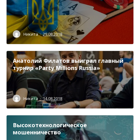
Никита
·
29.08.2018
Анатолий Филатов выиграл главный
турнир «Party Millions Russia»
Никита
·
14.08.2018
Высокотехнологическое
мошенничество