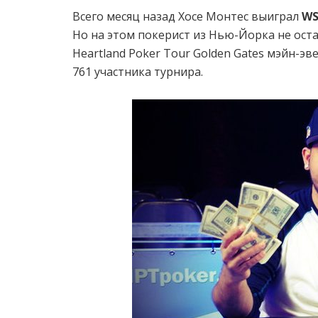
Всего месяц назад Хосе Монтес выиграл
WS
Но на этом покерист из Нью-Йорка не оста
Heartland Poker Tour Golden Gates мэйн-э
761 участника турнира.