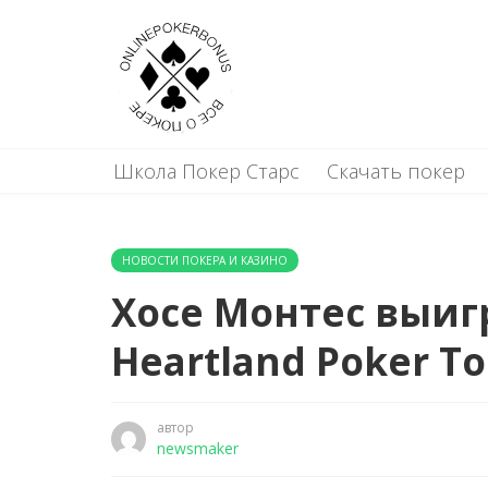
Школа Покер Старс
Скачать покер
НОВОСТИ ПОКЕРА И КАЗИНО
Хосе Монтес выигр
Heartland Poker To
автор
newsmaker