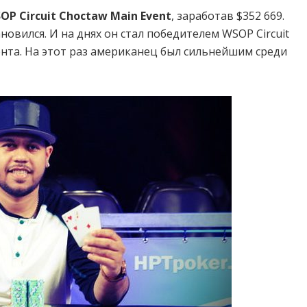
OP Circuit Choctaw Main Event
, заработав $352 669.
новился. И на днях он стал победителем WSOP Circuit
вента. На этот раз американец был сильнейшим среди