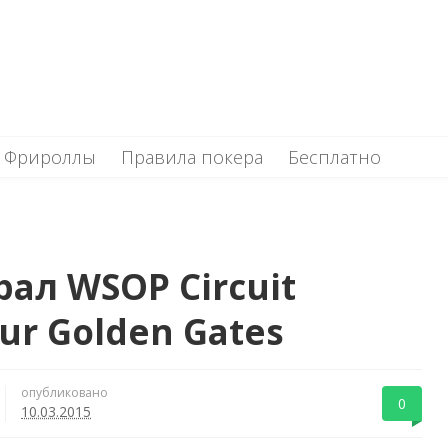
Фрироллы
Правила покера
Бесплатно
ал WSOP Circuit
ur Golden Gates
опубликовано
0
10.03.2015